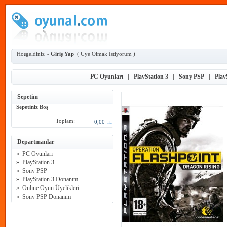
Hoşgeldiniz »
Giriş Yap
(
Üye Olmak İstiyorum
)
PC Oyunları
|
PlayStation 3
|
Sony PSP
|
Play
Sepetim
Sepetiniz Boş
Toplam:
0,00
TL
Departmanlar
»
PC Oyunları
»
PlayStation 3
»
Sony PSP
»
PlayStation 3 Donanım
»
Online Oyun Üyelikleri
»
Sony PSP Donanım