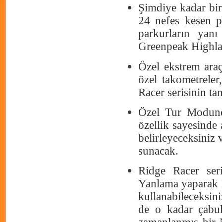
Şimdiye kadar bir
24 nefes kesen 
parkurların yan
Greenpeak Highlan
Özel ekstrem araç
özel takometreler,
Racer serisinin ta
Özel Tur Modunda
özellik sayesinde 
belirleyeceksiniz v
sunacak.
Ridge Racer ser
Yanlama yaparak 
kullanabileceksin
de o kadar çabuk