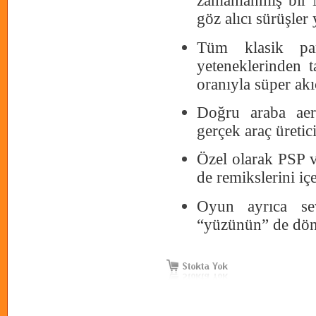
zamanlanmış bir Ni
göz alıcı sürüşler 
Tüm klasik park
yeteneklerinden 
oranıyla süper ak
Doğru araba aero
gerçek araç üretici
Özel olarak PSP ve
de remikslerini iç
Oyun ayrıca sev
“yüzünün” de dön