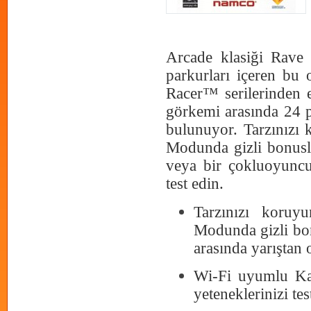
Arcade klasiği Rave 
parkurları içeren b
Racer™ serilerinden e
görkemi arasında 24 p
bulunuyor. Tarzınızı
Modunda gizli bonusl
veya bir çokluoyuncu
test edin.
Tarzınızı koru
Modunda gizli bon
arasında yarıştan o
Wi-Fi uyumlu Ka
yeteneklerinizi tes