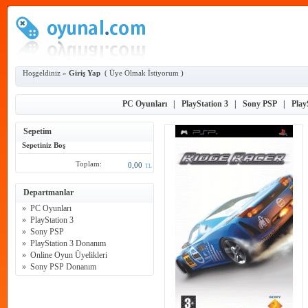
Hoşgeldiniz »
Giriş Yap
(
Üye Olmak İstiyorum
)
PC Oyunları
|
PlayStation 3
|
Sony PSP
|
Play
Sepetim
Sepetiniz Boş
Toplam:
0,00
TL
Departmanlar
»
PC Oyunları
»
PlayStation 3
»
Sony PSP
»
PlayStation 3 Donanım
»
Online Oyun Üyelikleri
»
Sony PSP Donanım